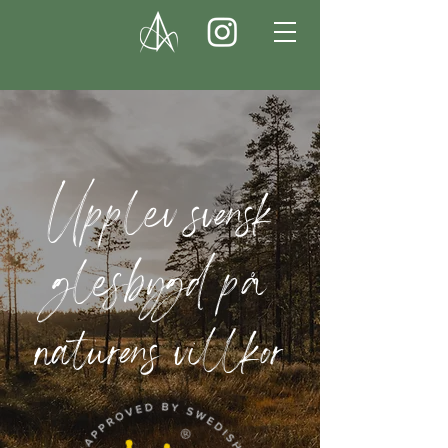
Upplev svensk
glesbygd på
naturens villkor