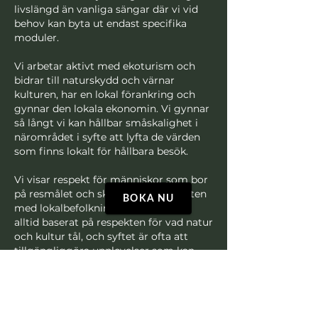
livslängd än vanliga sängar där vi vid
behov kan byta ut endast specifika
moduler.
Vi arbetar aktivt med ekoturism och
bidrar till naturskydd och värnar
kulturen, har en lokal förankring och
gynnar den lokala ekonomin. Vi gynnar
så långt vi kan hållbar småskalighet i
närområdet i syfte att lyfta de värden
som finns lokalt för hållbara besök.
Vi visar respekt för människor som bor
på resmålet och skapar värdiga möten
BOKA NU
med lokalbefolkningen. Grunden är
alltid baserat på respekten för vad natur
och kultur tål, och syftet är ofta att
tillgängliggöra upplevelser som kan
vara svåra för en besökare att ta del av
på egen hand.