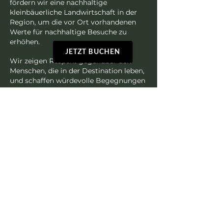
fördern wir eine nachhaltige
kleinbäuerliche Landwirtschaft in der
Region, um die vor Ort vorhandenen
Werte für nachhaltige Besuche zu
erhöhen.
JETZT BUCHEN
Wir zeigen Respekt gegenüber den
Menschen, die in der Destination leben,
und schaffen würdevolle Begegnungen
mit der lokalen Bevölkerung. Das
Fundament basiert immer auf dem
Respekt vor dem, was Natur und Kultur
aushalten können, und das Ziel besteht
oft darin, Erlebnisse zugänglich zu
machen, an denen ein Besucher
möglicherweise nur schwer teilnehmen
kann.